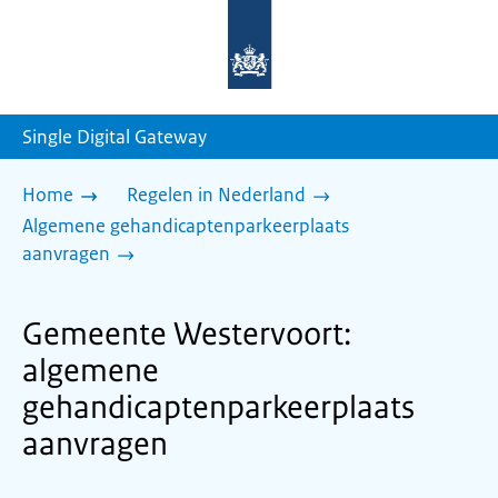
Naar
de
homepage
van
sdg.rijksoverheid.nl
Single Digital Gateway
Home
Regelen in Nederland
Algemene gehandicaptenparkeerplaats
aanvragen
Gemeente Westervoort:
algemene
gehandicaptenparkeerplaats
aanvragen