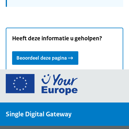
Heeft deze informatie u geholpen?
Beoordeel deze pagina
Ga
naar
de
homepage
van
Single Digital Gateway
Your
Europe,
een