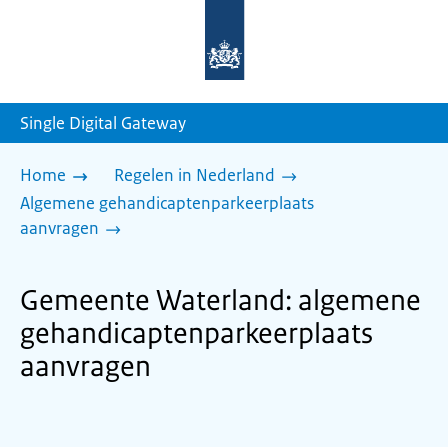
Naar
de
homepage
van
sdg.rijksoverheid.nl
Single Digital Gateway
Home
Regelen in Nederland
Algemene gehandicaptenparkeerplaats
aanvragen
Gemeente Waterland: algemene
gehandicaptenparkeerplaats
aanvragen