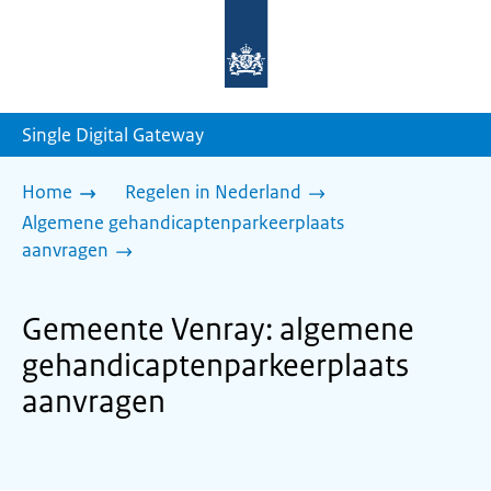
Naar
de
homepage
van
sdg.rijksoverheid.nl
Single Digital Gateway
Home
Regelen in Nederland
Algemene gehandicaptenparkeerplaats
aanvragen
Gemeente Venray: algemene
gehandicaptenparkeerplaats
aanvragen