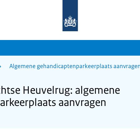
Naar
de
homepage
van
sdg.rijksoverheid.nl
Algemene gehandicaptenparkeerplaats aanvrage
htse Heuvelrug: algemene
arkeerplaats aanvragen