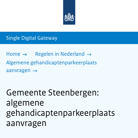
Naar
de
homepage
van
sdg.rijksoverheid.nl
Single Digital Gateway
Home
Regelen in Nederland
Algemene gehandicaptenparkeerplaats
aanvragen
Gemeente Steenbergen:
algemene
gehandicaptenparkeerplaats
aanvragen