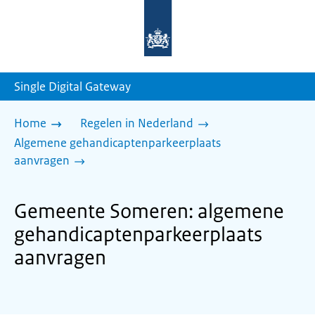
Naar
de
homepage
van
sdg.rijksoverheid.nl
Single Digital Gateway
Home
Regelen in Nederland
Algemene gehandicaptenparkeerplaats
aanvragen
Gemeente Someren: algemene
gehandicaptenparkeerplaats
aanvragen