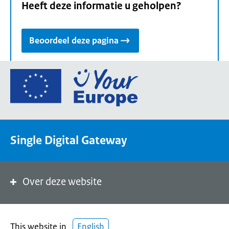
Heeft deze informatie u geholpen?
Beoordeel deze pagina
Ga
naar
de
homepage
van
Single Digital Gateway
Your
Europe,
een
portaal
Over deze website
van
de
Europese
This website in
English
Unie