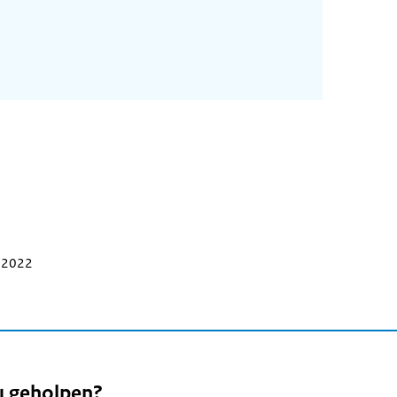
r 2022
u geholpen?