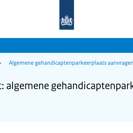
Naar
de
homepage
van
sdg.rijksoverheid.nl
Algemene gehandicaptenparkeerplaats aanvrage
: algemene gehandicaptenpark