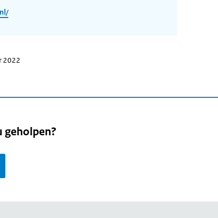
nl/
r 2022
u geholpen?