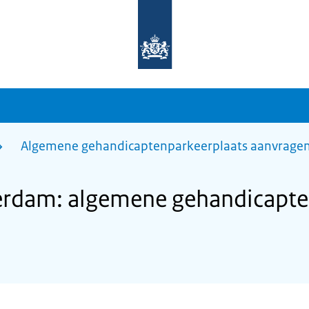
Naar
de
homepage
van
sdg.rijksoverheid.nl
Algemene gehandicaptenparkeerplaats aanvrage
rdam: algemene gehandicapte