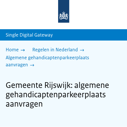
Naar
de
homepage
van
sdg.rijksoverheid.nl
Single Digital Gateway
Home
Regelen in Nederland
Algemene gehandicaptenparkeerplaats
aanvragen
Gemeente Rijswijk: algemene
gehandicaptenparkeerplaats
aanvragen