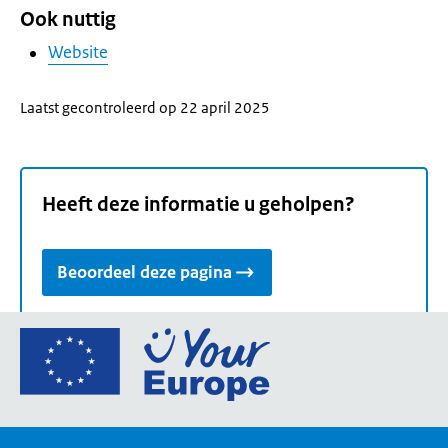
Ook nuttig
Website
Laatst gecontroleerd op 22 april 2025
Heeft deze informatie u geholpen?
Beoordeel deze pagina
Ga
naar
de
homepage
van