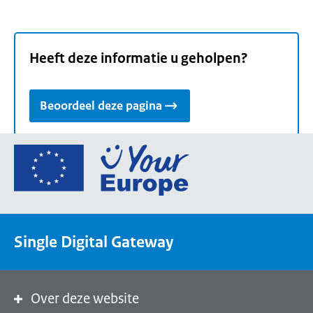
Heeft deze informatie u geholpen?
Beoordeel deze pagina
Ga
naar
de
homepage
van
Single Digital Gateway
Your
Europe,
een
portaal
Over deze website
van