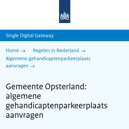
Naar
de
homepage
van
sdg.rijksoverheid.nl
Single Digital Gateway
Home
Regelen in Nederland
Algemene gehandicaptenparkeerplaats
aanvragen
Gemeente Opsterland:
algemene
gehandicaptenparkeerplaats
aanvragen