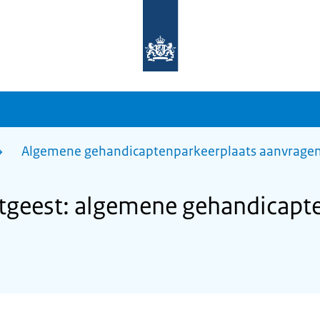
Naar
de
homepage
van
sdg.rijksoverheid.nl
Algemene gehandicaptenparkeerplaats aanvrage
geest: algemene gehandicapte