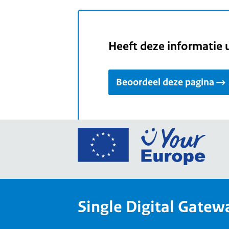
Heeft deze informatie 
Beoordeel deze pagina
Ga
naar
de
home
van
Single Digital Gatew
Your
Europ