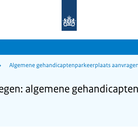
Naar
de
homepage
van
sdg.rijksoverheid.nl
Algemene gehandicaptenparkeerplaats aanvrage
gen: algemene gehandicapten