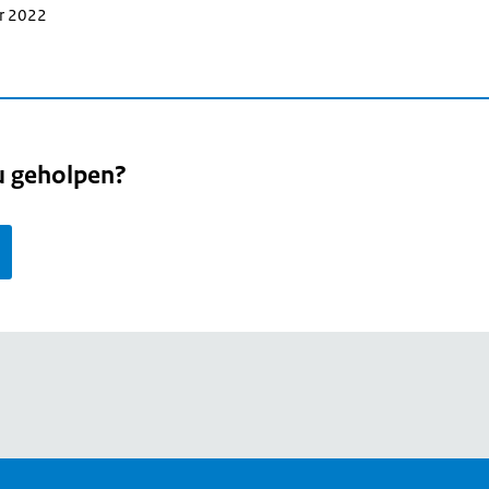
er 2022
u geholpen?
page