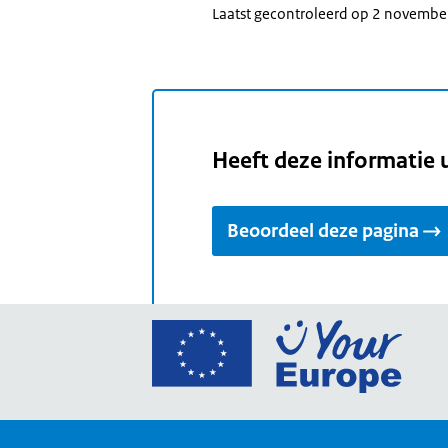
Laatst gecontroleerd op 2 novemb
Heeft deze informatie 
Beoordeel deze pagina
Ga
naar
de
home
van