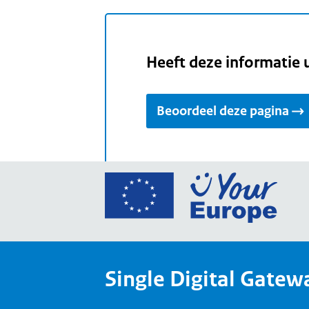
Heeft deze informatie 
Beoordeel deze pagina
Ga
naar
de
home
van
Single Digital Gatew
Your
Europ