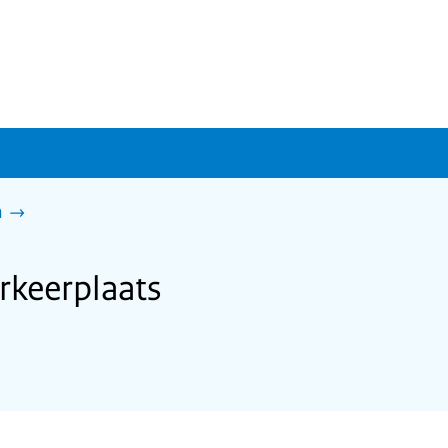
n
rkeerplaats