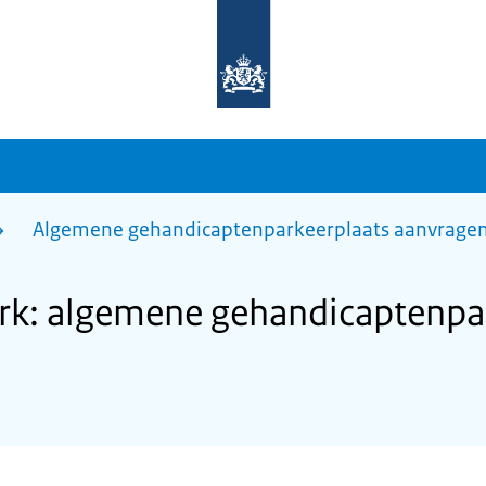
Naar
de
homepage
van
sdg.rijksoverheid.nl
Algemene gehandicaptenparkeerplaats aanvrage
rk: algemene gehandicaptenpa