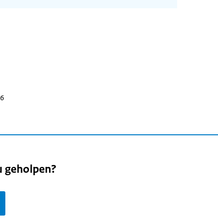
26
u geholpen?