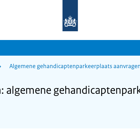
Naar
de
homepage
van
sdg.rijksoverheid.nl
Algemene gehandicaptenparkeerplaats aanvrage
: algemene gehandicaptenpark