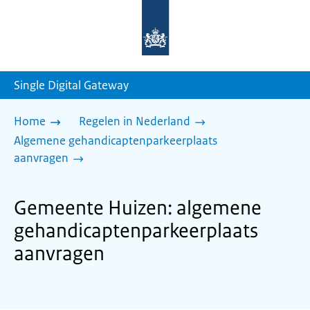
Naar
de
homepage
van
sdg.rijksoverheid.nl
Single Digital Gateway
Home
Regelen in Nederland
Algemene gehandicaptenparkeerplaats
aanvragen
Gemeente Huizen: algemene
gehandicaptenparkeerplaats
aanvragen