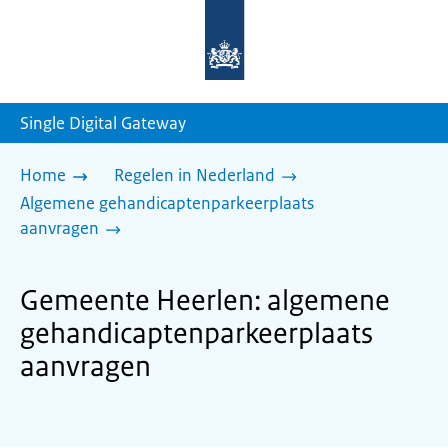
Naar
de
homepage
van
sdg.rijksoverheid.nl
Single Digital Gateway
Home
Regelen in Nederland
Algemene gehandicaptenparkeerplaats
aanvragen
Gemeente Heerlen: algemene
gehandicaptenparkeerplaats
aanvragen