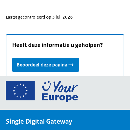
Laatst gecontroleerd op 3 juli 2026
Heeft deze informatie u geholpen?
Beoordeel deze pagina
Ga
naar
de
homepage
van
Single Digital Gateway
Your
Europe,