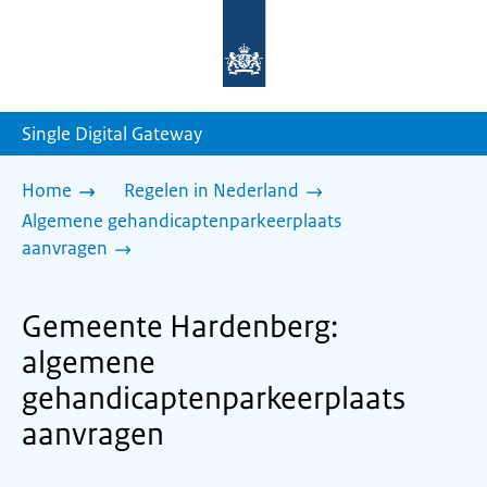
Naar
de
homepage
van
sdg.rijksoverheid.nl
Single Digital Gateway
Home
Regelen in Nederland
Algemene gehandicaptenparkeerplaats
aanvragen
Gemeente Hardenberg:
algemene
gehandicaptenparkeerplaats
aanvragen