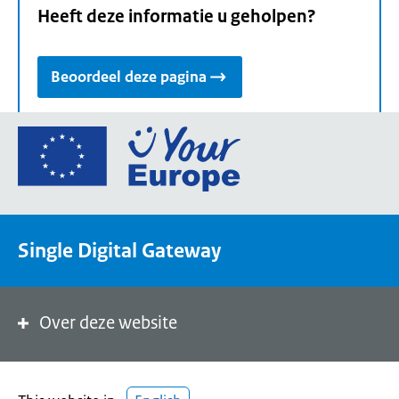
Heeft deze informatie u geholpen?
Beoordeel deze pagina
Ga
naar
de
homepage
van
Single Digital Gateway
Your
Europe,
een
portaal
Over deze website
van
de
Europese