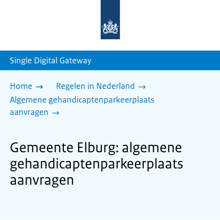
Naar
de
homepage
van
sdg.rijksoverheid.nl
Single Digital Gateway
Home
Regelen in Nederland
Algemene gehandicaptenparkeerplaats
aanvragen
Gemeente Elburg: algemene
gehandicaptenparkeerplaats
aanvragen