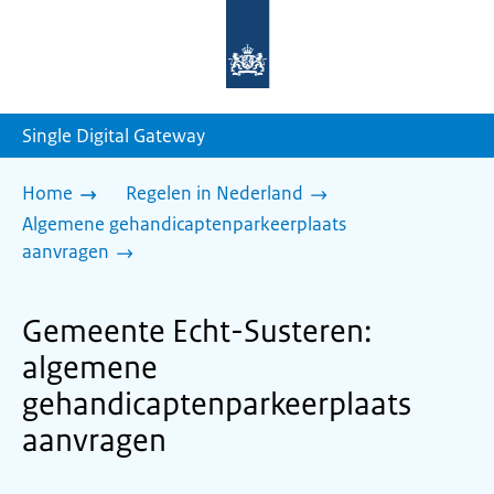
Naar
de
homepage
van
sdg.rijksoverheid.nl
Single Digital Gateway
Home
Regelen in Nederland
Algemene gehandicaptenparkeerplaats
aanvragen
Gemeente Echt-Susteren:
algemene
gehandicaptenparkeerplaats
aanvragen