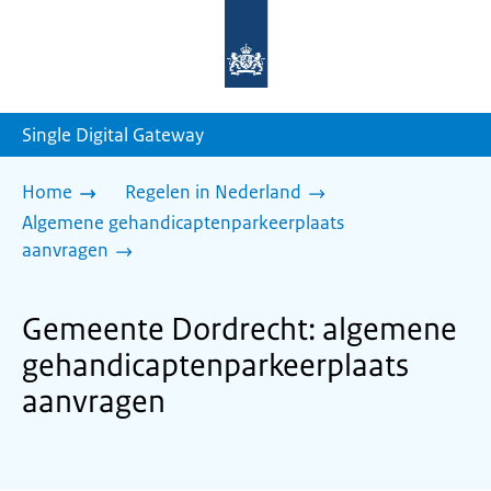
Naar
de
homepage
van
sdg.rijksoverheid.nl
Single Digital Gateway
Home
Regelen in Nederland
Algemene gehandicaptenparkeerplaats
aanvragen
Gemeente Dordrecht: algemene
gehandicaptenparkeerplaats
aanvragen