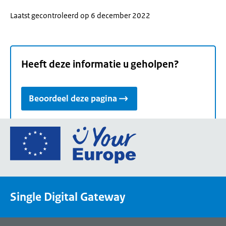
Laatst gecontroleerd op 6 december 2022
Heeft deze informatie u geholpen?
Beoordeel deze pagina
Ga
naar
de
homepage
van
Single Digital Gateway
Your
Europe,
een