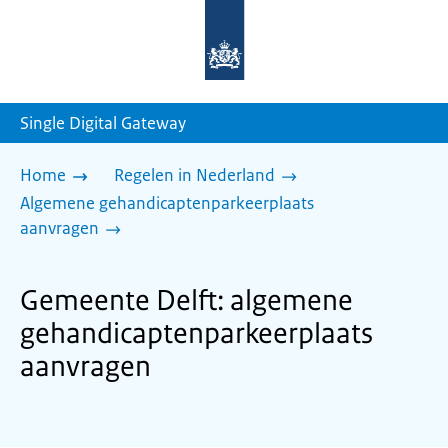
Naar
de
homepage
van
sdg.rijksoverheid.nl
Single Digital Gateway
Home
Regelen in Nederland
Algemene gehandicaptenparkeerplaats
aanvragen
Gemeente Delft: algemene
gehandicaptenparkeerplaats
aanvragen