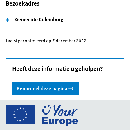
Bezoekadres
Gemeente Culemborg
Laatst gecontroleerd op 7 december 2022
Heeft deze informatie u geholpen?
Beoordeel deze pagina
Ga
naar
de
homepage