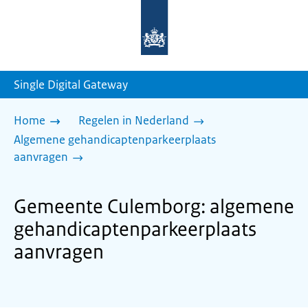
Naar
de
homepage
van
sdg.rijksoverheid.nl
Single Digital Gateway
Home
Regelen in Nederland
Algemene gehandicaptenparkeerplaats
aanvragen
Gemeente Culemborg: algemene
gehandicaptenparkeerplaats
aanvragen