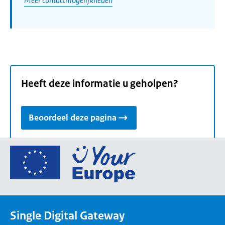
Heeft deze informatie u geholpen?
Beoordeel deze pagina
Ga
naar
de
homepage
van
Single Digital Gateway
Your