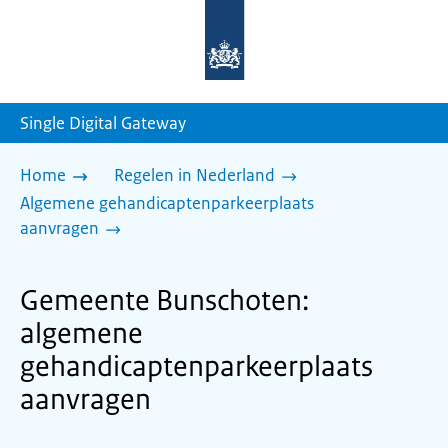
Naar
de
homepage
van
sdg.rijksoverheid.nl
Single Digital Gateway
Home
Regelen in Nederland
Algemene gehandicaptenparkeerplaats
aanvragen
Gemeente Bunschoten:
algemene
gehandicaptenparkeerplaats
aanvragen