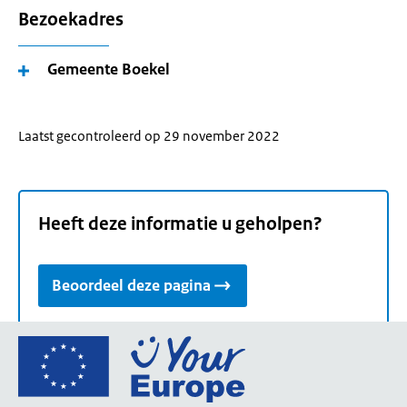
Bezoekadres
Gemeente Boekel
Laatst gecontroleerd op 29 november 2022
Heeft deze informatie u geholpen?
Beoordeel deze pagina
Ga
naar
de