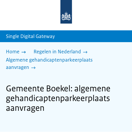
Naar
de
homepage
van
sdg.rijksoverheid.nl
Single Digital Gateway
Home
Regelen in Nederland
Algemene gehandicaptenparkeerplaats
aanvragen
Gemeente Boekel: algemene
gehandicaptenparkeerplaats
aanvragen