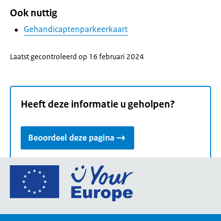
Ook nuttig
Gehandicaptenparkeerkaart
Laatst gecontroleerd op 16 februari 2024
Heeft deze informatie u geholpen?
Beoordeel deze pagina
Ga
naar
de
homepage
van