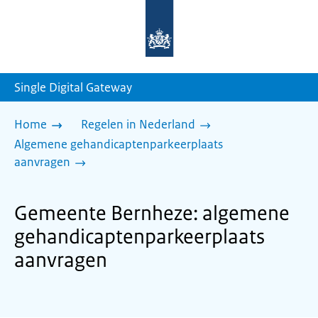
Naar
de
homepage
van
sdg.rijksoverheid.nl
Single Digital Gateway
Home
Regelen in Nederland
Algemene gehandicaptenparkeerplaats
aanvragen
Gemeente Bernheze: algemene
gehandicaptenparkeerplaats
aanvragen