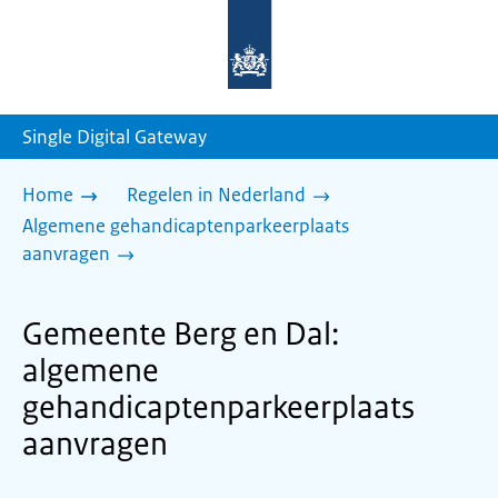
Naar
de
homepage
van
sdg.rijksoverheid.nl
Single Digital Gateway
Home
Regelen in Nederland
Algemene gehandicaptenparkeerplaats
aanvragen
Gemeente Berg en Dal:
algemene
gehandicaptenparkeerplaats
aanvragen