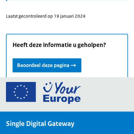
Laatst gecontroleerd op 19 januari 2024
Heeft deze informatie u geholpen?
Beoordeel deze pagina
Ga
naar
de
homepage
van
Single Digital Gateway
Your
Europe,