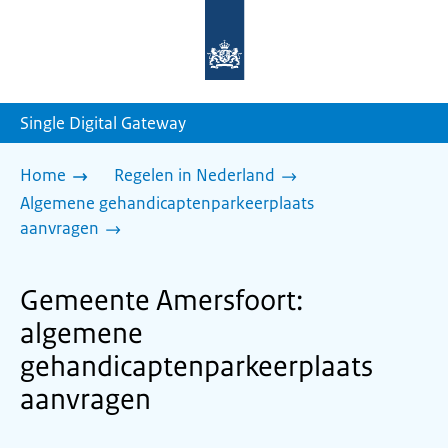
Naar
de
homepage
van
sdg.rijksoverheid.nl
Single Digital Gateway
Home
Regelen in Nederland
Algemene gehandicaptenparkeerplaats
aanvragen
Gemeente Amersfoort:
algemene
gehandicaptenparkeerplaats
aanvragen