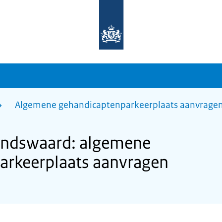
Naar
de
homepage
van
sdg.rijksoverheid.nl
Algemene gehandicaptenparkeerplaats aanvrage
andswaard: algemene
arkeerplaats aanvragen