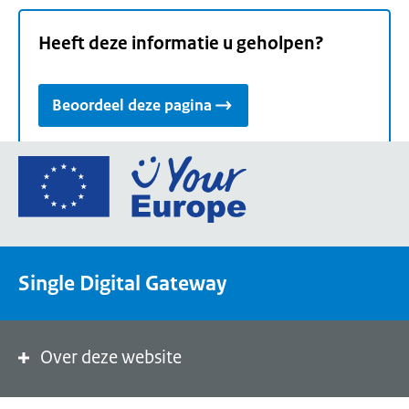
Heeft deze informatie u geholpen?
Beoordeel deze pagina
Ga
naar
de
homepage
van
Single Digital Gateway
Your
Europe,
een
portaal
Over deze website
van
de