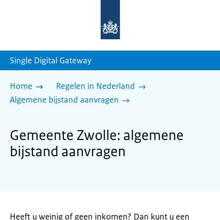
Naar
de
homepage
van
sdg.rijksoverheid.nl
Single Digital Gateway
Home
Regelen in Nederland
Algemene bijstand aanvragen
Gemeente Zwolle: algemene
bijstand aanvragen
Heeft u weinig of geen inkomen? Dan kunt u een