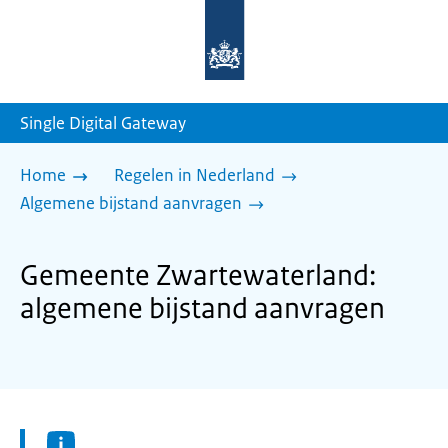
Naar
de
homepage
van
sdg.rijksoverheid.nl
Single Digital Gateway
Home
Regelen in Nederland
Algemene bijstand aanvragen
Gemeente Zwartewaterland:
algemene bijstand aanvragen