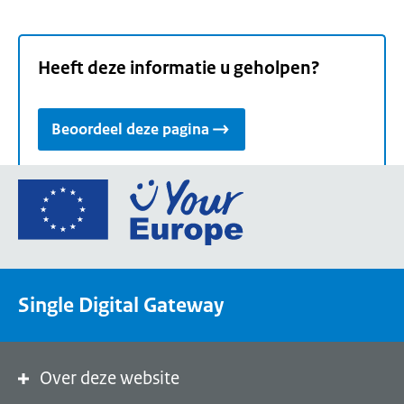
Heeft deze informatie u geholpen?
Beoordeel deze pagina
Ga
naar
de
homepage
van
Single Digital Gateway
Your
Europe,
een
portaal
Over deze website
van