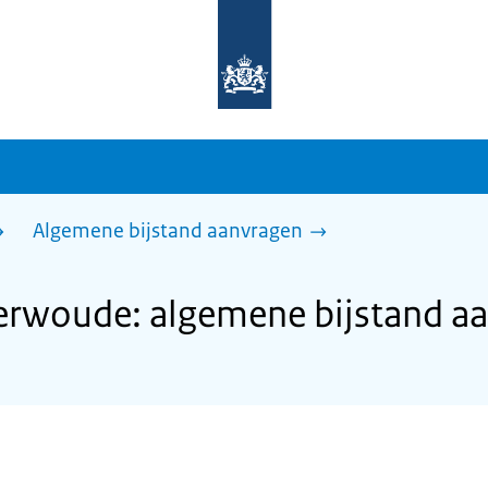
Naar
de
homepage
van
sdg.rijksoverheid.nl
Algemene bijstand aanvragen
rwoude: algemene bijstand a