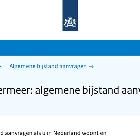
Naar
de
homepage
van
sdg.rijksoverheid.nl
Algemene bijstand aanvragen
rmeer: algemene bijstand aan
and aanvragen als u in Nederland woont en