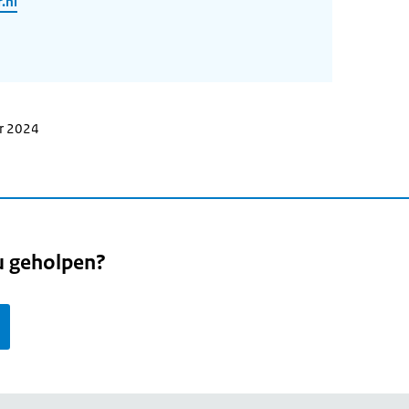
.nl
er 2024
u geholpen?