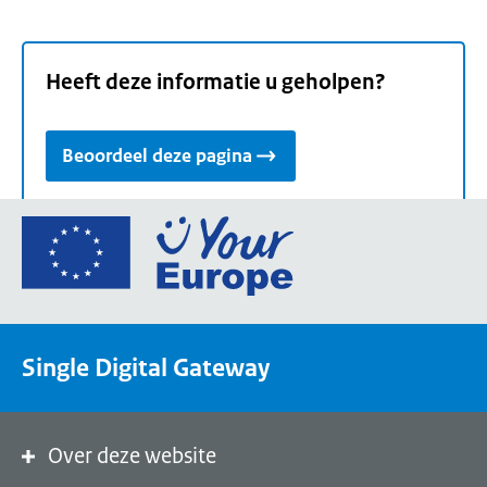
Heeft deze informatie u geholpen?
Beoordeel deze pagina
Ga
naar
de
homepage
van
Single Digital Gateway
Your
Europe,
een
portaal
Over deze website
van