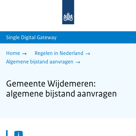
Naar
de
homepage
van
sdg.rijksoverheid.nl
Single Digital Gateway
Home
Regelen in Nederland
Algemene bijstand aanvragen
Gemeente Wijdemeren:
algemene bijstand aanvragen