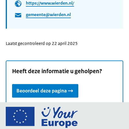
https://www.wierden.nl/
gemeente@wierden.nl
Laatst gecontroleerd op 22 april 2025
Heeft deze informatie u geholpen?
Beoordeel deze pagina
Ga
naar
de