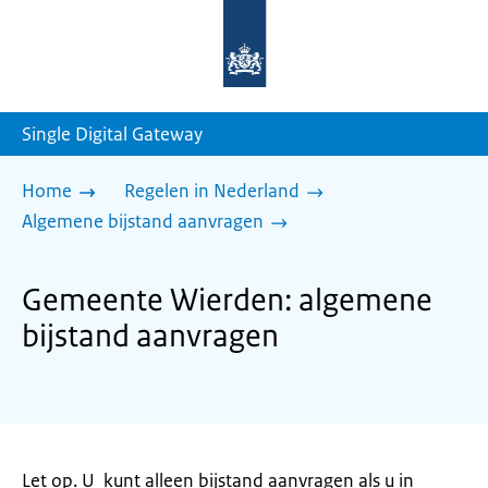
Naar
de
homepage
van
sdg.rijksoverheid.nl
Single Digital Gateway
Home
Regelen in Nederland
Algemene bijstand aanvragen
Gemeente Wierden: algemene
bijstand aanvragen
Let op. U kunt alleen bijstand aanvragen als u in