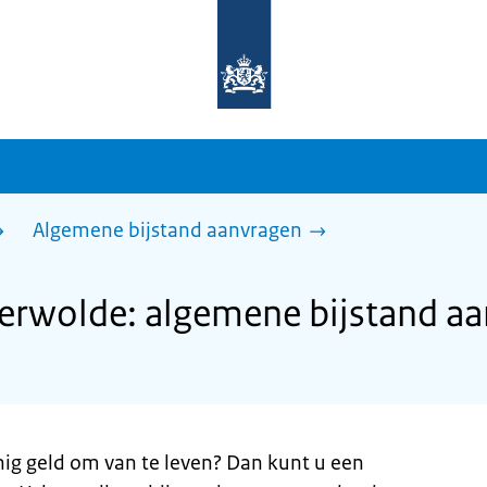
Naar
de
homepage
van
sdg.rijksoverheid.nl
Algemene bijstand aanvragen
rwolde: algemene bijstand a
nig geld om van te leven? Dan kunt u een