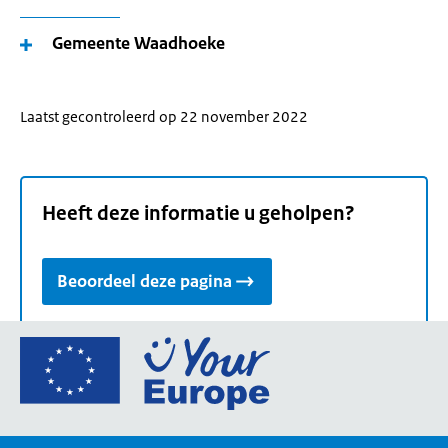
Gemeente Waadhoeke
Laatst gecontroleerd op 22 november 2022
Heeft deze informatie u geholpen?
Beoordeel deze pagina
Ga
naar
de
homepage