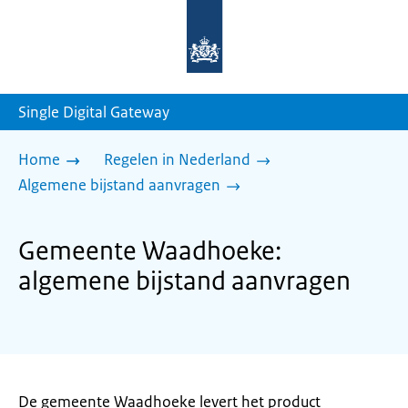
Naar
de
homepage
van
sdg.rijksoverheid.nl
Single Digital Gateway
Home
Regelen in Nederland
Algemene bijstand aanvragen
Gemeente Waadhoeke:
algemene bijstand aanvragen
De gemeente Waadhoeke levert het product