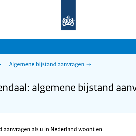
Naar
de
homepage
van
sdg.rijksoverheid.nl
Algemene bijstand aanvragen
ndaal: algemene bijstand aan
nd aanvragen als u in Nederland woont en