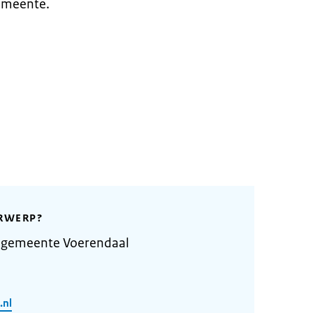
gemeente.
RWERP?
 gemeente Voerendaal
.nl