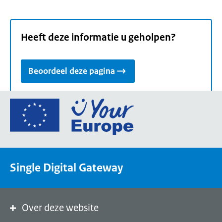
Heeft deze informatie u geholpen?
Beoordeel deze pagina
Ga
naar
de
homepage
van
Single Digital Gateway
Your
Europe,
een
portaal
Over deze website
van