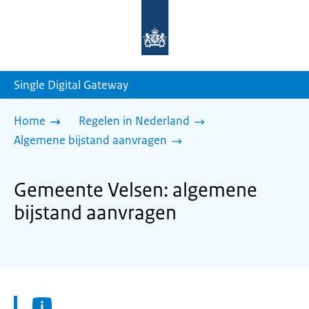
Naar
de
homepage
van
sdg.rijksoverheid.nl
Single Digital Gateway
Home
Regelen in Nederland
Algemene bijstand aanvragen
Gemeente Velsen: algemene
bijstand aanvragen