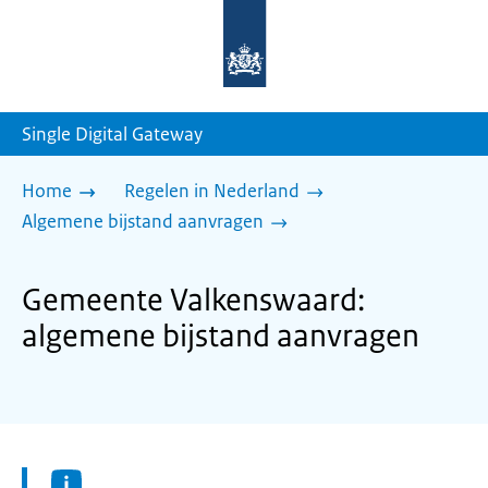
Naar
de
homepage
van
sdg.rijksoverheid.nl
Single Digital Gateway
Home
Regelen in Nederland
Algemene bijstand aanvragen
Gemeente Valkenswaard:
algemene bijstand aanvragen