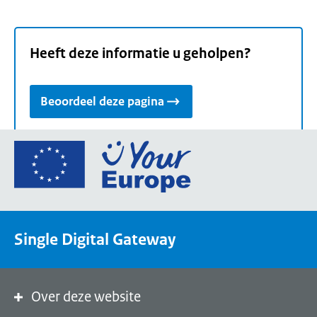
Heeft deze informatie u geholpen?
Beoordeel deze pagina
Ga
naar
de
homepage
van
Single Digital Gateway
Your
Europe,
een
portaal
Over deze website
van