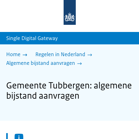
Naar
de
homepage
van
sdg.rijksoverheid.nl
Single Digital Gateway
Home
Regelen in Nederland
Algemene bijstand aanvragen
Gemeente Tubbergen: algemene
bijstand aanvragen