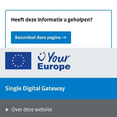
Heeft deze informatie u geholpen?
Beoordeel deze pagina
Ga
naar
de
homepage
van
Single Digital Gateway
Your
Europe,
een
portaal
Over deze website
van