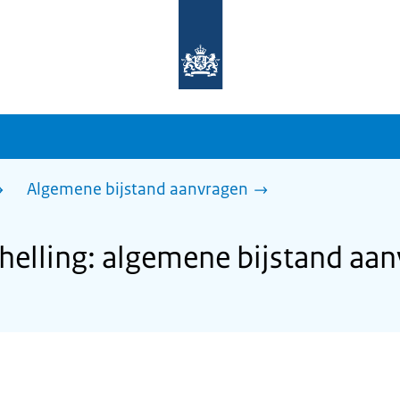
Naar
de
homepage
van
sdg.rijksoverheid.nl
Algemene bijstand aanvragen
elling: algemene bijstand aa