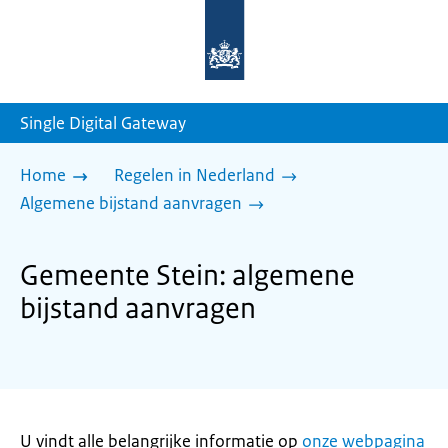
Naar
de
homepage
van
sdg.rijksoverheid.nl
Single Digital Gateway
Home
Regelen in Nederland
Algemene bijstand aanvragen
Gemeente Stein: algemene
bijstand aanvragen
U vindt alle belangrijke informatie op
onze webpagina