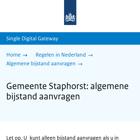
Naar
de
homepage
van
sdg.rijksoverheid.nl
Single Digital Gateway
Home
Regelen in Nederland
Algemene bijstand aanvragen
Gemeente Staphorst: algemene
bijstand aanvragen
Let op. U kunt alleen bijstand aanvragen als u in