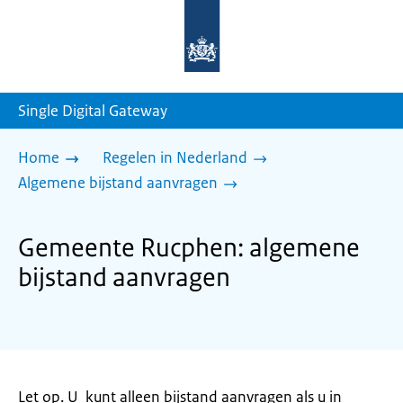
Naar
de
homepage
van
sdg.rijksoverheid.nl
Single Digital Gateway
Home
Regelen in Nederland
Algemene bijstand aanvragen
Gemeente Rucphen: algemene
bijstand aanvragen
Let op. U kunt alleen bijstand aanvragen als u in