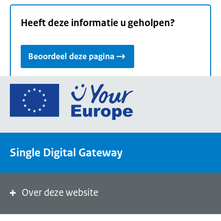
Heeft deze informatie u geholpen?
Beoordeel deze pagina
Ga
naar
de
homepage
van
Single Digital Gateway
Your
Europe,
een
portaal
Over deze website
van
de