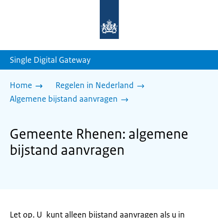
Naar
de
homepage
van
sdg.rijksoverheid.nl
Single Digital Gateway
Home
Regelen in Nederland
Algemene bijstand aanvragen
Gemeente Rhenen: algemene
bijstand aanvragen
Let op. U kunt alleen bijstand aanvragen als u in