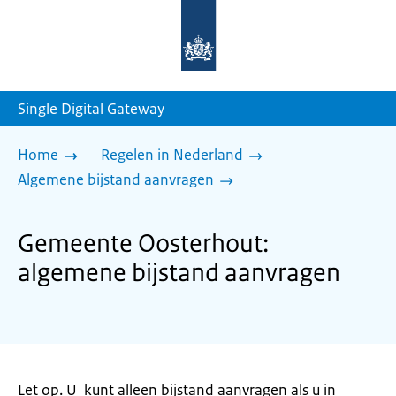
Naar
de
homepage
van
sdg.rijksoverheid.nl
Single Digital Gateway
Home
Regelen in Nederland
Algemene bijstand aanvragen
Gemeente Oosterhout:
algemene bijstand aanvragen
Let op. U kunt alleen bijstand aanvragen als u in