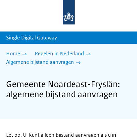
Naar
de
homepage
van
sdg.rijksoverheid.nl
Single Digital Gateway
Home
Regelen in Nederland
Algemene bijstand aanvragen
Gemeente Noardeast-Fryslân:
algemene bijstand aanvragen
Let op. U kunt alleen bijstand aanvragen als u in