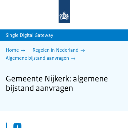
Naar
de
homepage
van
sdg.rijksoverheid.nl
Single Digital Gateway
Home
Regelen in Nederland
Algemene bijstand aanvragen
Gemeente Nijkerk: algemene
bijstand aanvragen