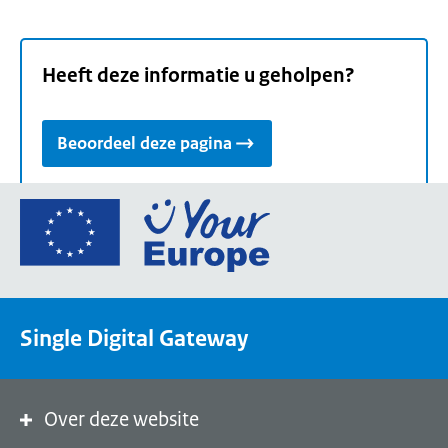
Heeft deze informatie u geholpen?
Beoordeel deze pagina
Ga
naar
de
homepage
van
Single Digital Gateway
Your
Europe,
een
portaal
Over deze website
van