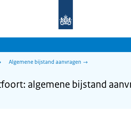
Naar
de
homepage
van
sdg.rijksoverheid.nl
Algemene bijstand aanvragen
oort: algemene bijstand aanv